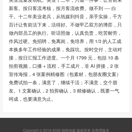
新客。按日客流考核，按月客流收费。做不到 ---- 白
干。十二年美业老兵，从纸媒到抖音，亲手实操，千方
百计让售前活下来，活得好。不做甲乙双方的博弈，只
做内部员工的执行。听话照做，认真负责，吃苦耐劳，
作风过硬。免招聘，免离岗，免培养，用 1/3 的人工成
本换多年工作经验的成果，免踩坑。按时交付，主动对
接，按日汇报工作进度。一个月 1799 元，包括 10 条
拍剪视频，口播 + 流程，手工成片，非 AI 拼接，2 张
宣传海报，4 张案例精修图（包素材，包朋友圈文案）
免费试拍一条，满意了，继续干活；不满意，交个朋
友。1 文案确认，2 拍剪确认，3 精修确认，既要一气
呵成，也要满意为止。
Copyright © 2019-2026 锦煦传媒 版权所有 非商用版本